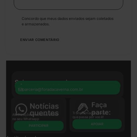
Concordo que meus dados enviados sejam coletados
e armazenados.
Seja nosso parceiro:
+55 41 8440-8597
parceria@foradacaverna.com.br
Transformação Social
Atualizações e notícias direto
que passa por você!
no seu Whatsapp
APOIAR
PARTICIPAR