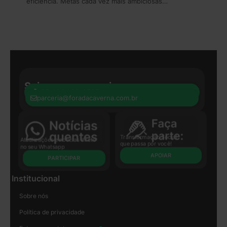
eficiência. Metas cada vez mais ambiciosas…
Seja nosso parceiro:
+55 41 8440-8597
parceria@foradacaverna.com.br
Transformação Social
Atualizações e notícias direto
que passa por você!
no seu Whatsapp
APOIAR
PARTICIPAR
Institucional
Sobre nós
Política de privacidade