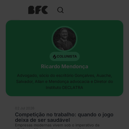
COLUNISTA
Ricardo Mendonça
Advogado, sócio do escritório Gonçalves, Auache,
Salvador, Allan e Mendonça advocacia e Diretor do
Instituto DECLATRA
02 Jul 2026
Competição no trabalho: quando o jogo
deixa de ser saudável
Empresas modernas vivem sob o imperativo da