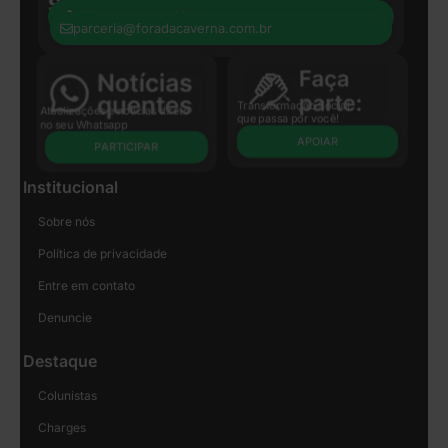
Seja nosso parceiro:
+55 41 8440-8597
parceria@foradacaverna.com.br
Transformação Social
Atualizações e notícias direto
que passa por você!
no seu Whatsapp
APOIAR
PARTICIPAR
Institucional
Sobre nós
Política de privacidade
Entre em contato
Denuncie
Destaque
Colunistas
Charges