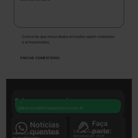
Concordo que meus dados enviados sejam coletados
e armazenados.
Seja nosso parceiro:
+55 41 8440-8597
parceria@foradacaverna.com.br
Transformação Social
Atualizações e notícias direto
que passa por você!
no seu Whatsapp