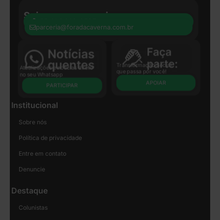
Seja nosso parceiro:
+55 41 8440-8597
parceria@foradacaverna.com.br
Transformação Social
Atualizações e notícias direto
que passa por você!
no seu Whatsapp
APOIAR
PARTICIPAR
Institucional
Sobre nós
Política de privacidade
Entre em contato
Denuncie
Destaque
Colunistas