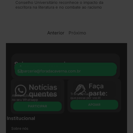
Conselho Universitário reconhece o impacto da
escritora na literatura e no combate ao racismo
Anterior
Próximo
Seja nosso parceiro:
+55 41 8440-8597
parceria@foradacaverna.com.br
Transformação Social
Atualizações e notícias direto
que passa por você!
no seu Whatsapp
APOIAR
PARTICIPAR
Institucional
Sobre nós