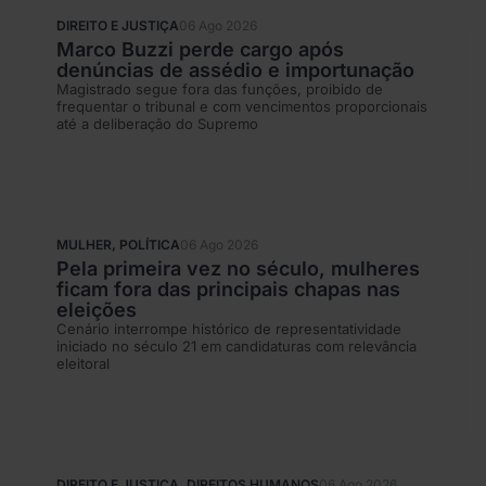
DIREITO E JUSTIÇA
06 Ago 2026
Marco Buzzi perde cargo após
denúncias de assédio e importunação
Magistrado segue fora das funções, proibido de
frequentar o tribunal e com vencimentos proporcionais
até a deliberação do Supremo
MULHER
,
POLÍTICA
06 Ago 2026
Pela primeira vez no século, mulheres
ficam fora das principais chapas nas
eleições
Cenário interrompe histórico de representatividade
iniciado no século 21 em candidaturas com relevância
eleitoral
DIREITO E JUSTIÇA
,
DIREITOS HUMANOS
06 Ago 2026