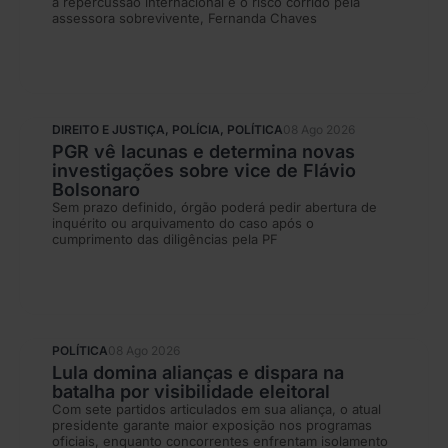
a repercussão internacional e o risco corrido pela
assessora sobrevivente, Fernanda Chaves
DIREITO E JUSTIÇA
,
POLÍCIA
,
POLÍTICA
08 Ago 2026
PGR vê lacunas e determina novas
investigações sobre vice de Flávio
Bolsonaro
Sem prazo definido, órgão poderá pedir abertura de
inquérito ou arquivamento do caso após o
cumprimento das diligências pela PF
POLÍTICA
08 Ago 2026
Lula domina alianças e dispara na
batalha por visibilidade eleitoral
Com sete partidos articulados em sua aliança, o atual
presidente garante maior exposição nos programas
oficiais, enquanto concorrentes enfrentam isolamento