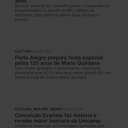
anos
Decisão unânime do Conselho puniu a magistrada por
irregularidades na gestão de R$ 2 bilhões da
Petrobras; juíza manterá salário-base durante o
período
CULTURA
06 Ago 2026
Porto Alegre prepara festa especial
pelos 120 anos de Mario Quintana
Com shows gratuitos e gastronomia, celebração
promovida pela ACCH acontece neste sábado (8), em
frente à Casa de Cultura Mario Quintana
CULTURA
,
MULHER
,
NEGRO
05 Ago 2026
Conceição Evaristo faz história e
recebe maior honraria da Unicamp
Inédita na instituição, a homenagem aprovada pelo