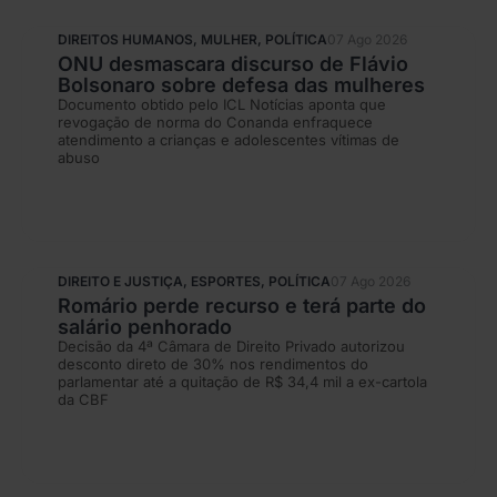
DIREITOS HUMANOS
,
MULHER
,
POLÍTICA
07 Ago 2026
ONU desmascara discurso de Flávio
Bolsonaro sobre defesa das mulheres
Documento obtido pelo ICL Notícias aponta que
revogação de norma do Conanda enfraquece
atendimento a crianças e adolescentes vítimas de
abuso
DIREITO E JUSTIÇA
,
ESPORTES
,
POLÍTICA
07 Ago 2026
Romário perde recurso e terá parte do
salário penhorado
Decisão da 4ª Câmara de Direito Privado autorizou
desconto direto de 30% nos rendimentos do
parlamentar até a quitação de R$ 34,4 mil a ex-cartola
da CBF