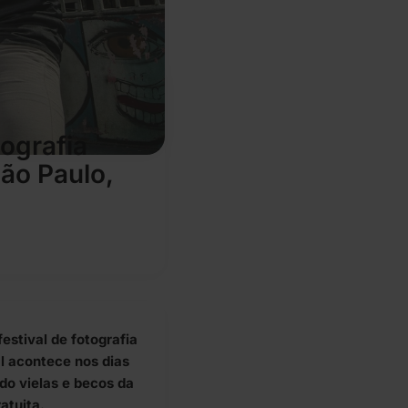
tografia
ão Paulo,
estival de fotografia
al acontece nos dias
do vielas e becos da
atuita.