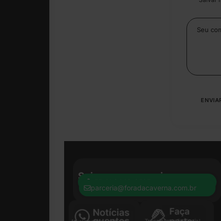
Seja nosso parceiro:
+55 41 8440-8597
parceria@foradacaverna.com.br
Transformação Social