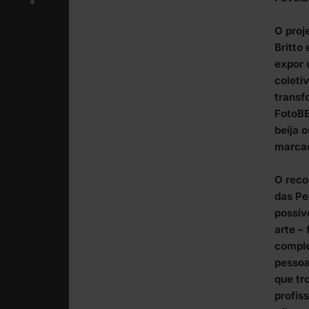
O proj
Britto
expor 
coleti
transf
FotoBE
beija 
marcad
O reco
das Per
possív
arte – 
comple
pessoa
que tr
profis