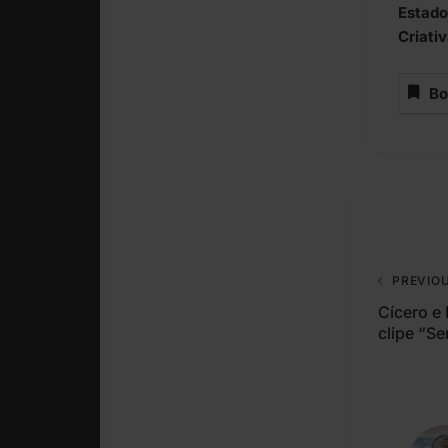
Estado
Criativ
Bo
PREVIO
Cícero e
clipe “S