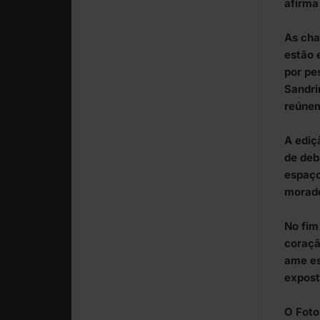
afirma
As cha
estão 
por pe
Sandrin
reúnem
A ediç
de deb
espaço
morado
No fim
coraçã
ame es
expost
O Foto