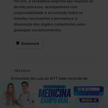
Por fim, a vereadora reafirma seu respeito ao
devido processo, acompanhará com
responsabilidade e serenidade todos os
trâmites necessários e permanece à
disposição dos órgãos competentes para
quaisquer esclarecimentos.
Bookmark
PREVIOUS
Entrevista de Lula ao NYT bate recorde de
engajamento no Instagram em 2025
NEXT
Reuniões de PMs em igrejas neopentecostais
apontam para oficialização de “Gestapo