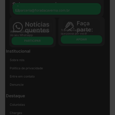
Seja nosso parceiro:
+55 41 8440-8597
parceria@foradacaverna.com.br
Transformação Social
Atualizações e notícias direto
que passa por você!
no seu Whatsapp
APOIAR
PARTICIPAR
Institucional
Sobre nós
Política de privacidade
Entre em contato
Denuncie
Destaque
Colunistas
Charges