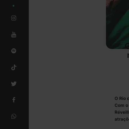
G
O Rio 
Com o 
Réveil
atraçõ