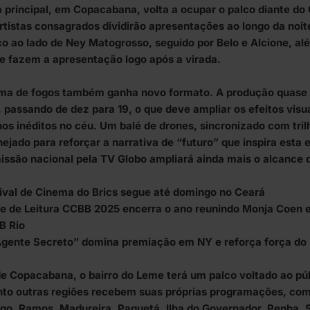
a principal, em Copacabana, volta a ocupar o palco diante d
rtistas consagrados dividirão apresentações ao longo da noite
co ao lado de Ney Matogrosso, seguido por Belo e Alcione, a
ue fazem a apresentação logo após a virada.
ma de fogos também ganha novo formato. A produção quase
, passando de dez para 19, o que deve ampliar os efeitos visua
os inéditos no céu. Um balé de drones, sincronizado com tril
nejado para reforçar a narrativa de “futuro” que inspira esta 
issão nacional pela TV Globo ampliará ainda mais o alcance 
ival de Cinema do Brics segue até domingo no Ceará
e de Leitura CCBB 2025 encerra o ano reunindo Monja Coen e
B Rio
gente Secreto” domina premiação em NY e reforça força do B
e Copacabana, o bairro do Leme terá um palco voltado ao púb
to outras regiões recebem suas próprias programações, co
go, Ramos, Madureira, Paquetá, Ilha do Governador, Penha, 