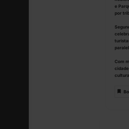
e Parq
por tri
Segund
celebr
turist
parale
Com ma
cidade
cultur
Bo