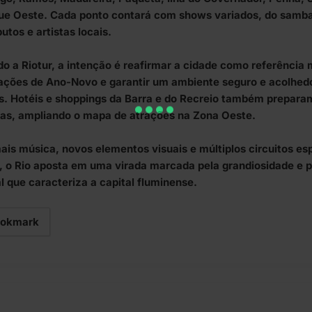
ue Oeste. Cada ponto contará com shows variados, do samba
butos e artistas locais.
o a Riotur, a intenção é reafirmar a cidade como referência 
ações de Ano-Novo e garantir um ambiente seguro e acolhed
as. Hotéis e shoppings da Barra e do Recreio também prepar
las, ampliando o mapa de atrações na Zona Oeste.
is música, novos elementos visuais e múltiplos circuitos es
, o Rio aposta em uma virada marcada pela grandiosidade e p
al que caracteriza a capital fluminense.
okmark