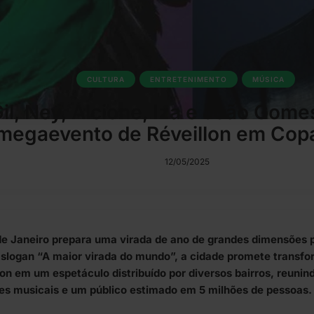
CULTURA
ENTRETENIMENTO
MÚSICA
il, Ney, Alcione, Iza e João Gome
megaevento de Réveillon em Co
12/05/2025
de Janeiro prepara uma virada de ano de grandes dimensões 
slogan “A maior virada do mundo”, a cidade promete transfor
lon em um espetáculo distribuído por diversos bairros, reunin
es musicais e um público estimado em 5 milhões de pessoas.