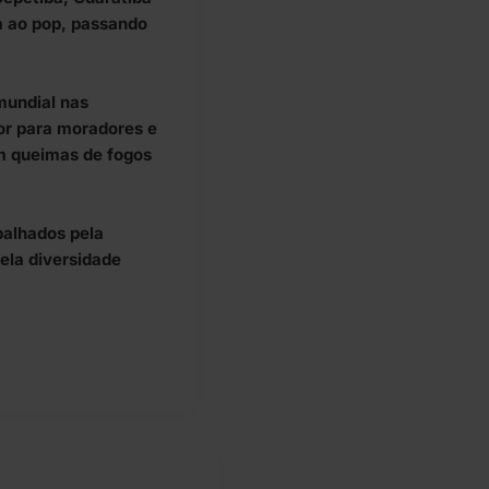
 ao pop, passando
mundial nas
or para moradores e
am queimas de fogos
palhados pela
ela diversidade