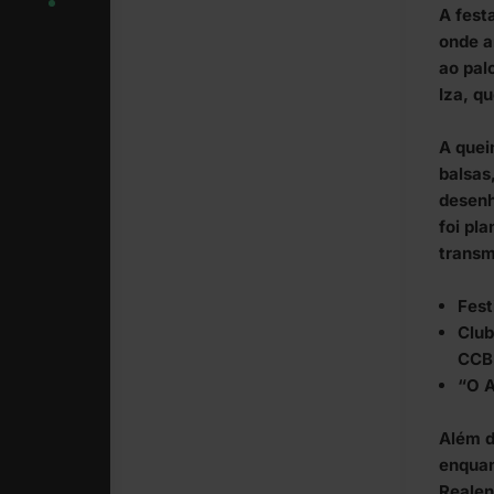
A fest
onde a
ao pal
Iza, q
A quei
balsas
desenh
foi pla
transm
Fest
Club
CCB
“O A
Além d
enquan
Realen