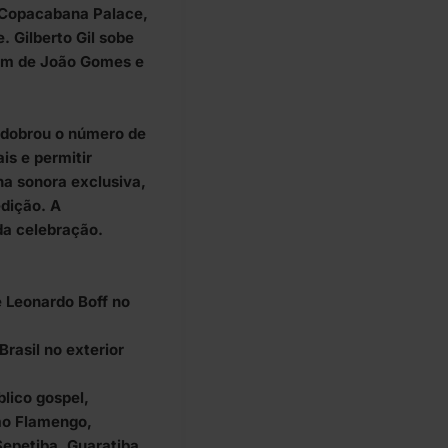
o Copacabana Palace,
. Gilberto Gil sobe
lém de João Gomes e
 dobrou o número de
is e permitir
ha sonora exclusiva,
edição. A
da celebração.
 Leonardo Boff no
rasil no exterior
lico gospel,
mo Flamengo,
Sepetiba, Guaratiba