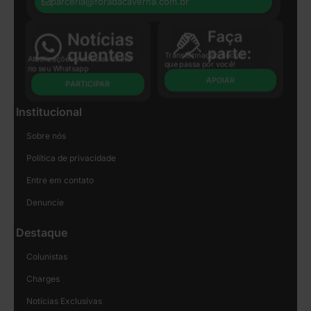
parceria@foradacaverna.com.br
Transformação Social
Atualizações e notícias direto
que passa por você!
no seu Whatsapp
APOIAR
PARTICIPAR
Institucional
Sobre nós
Política de privacidade
Entre em contato
Denuncie
Destaque
Colunistas
Charges
Notícias Exclusivas