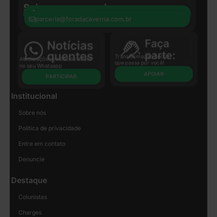
Seja nosso parceiro:
+55 41 8440-8597
parceria@foradacaverna.com.br
Transformação Social
Atualizações e notícias direto
que passa por você!
no seu Whatsapp
APOIAR
PARTICIPAR
Institucional
Sobre nós
Política de privacidade
Entre em contato
Denuncie
Destaque
Colunistas
Charges