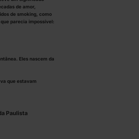
écadas de amor,
tidos de smoking, como
que parecia impossível:
ontânea. Eles nascem da
tava que estavam
a Paulista