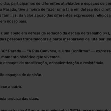
o dia, participamos de diferentes atividades e espaços de con
da Parada, tive a honra de fazer uma fala em defesa dos dire
s famílias, da valorização das diferentes expressões religiosas
 em nosso país.
z um apelo em defesa da redução da escala de trabalho 6×1,
das pessoas trabalhadoras é parte inseparável da luta por u
 30ª Parada — “A Rua Convoca, a Urna Confirma” — express
o momento histórico que vivemos.
o espaços de mobilização, conscientização e resistência.
são espaços de decisão.
ece a outra.
cia precisa das duas.
 que estou há 43 anos no movimento LGBTI+, esse momento t