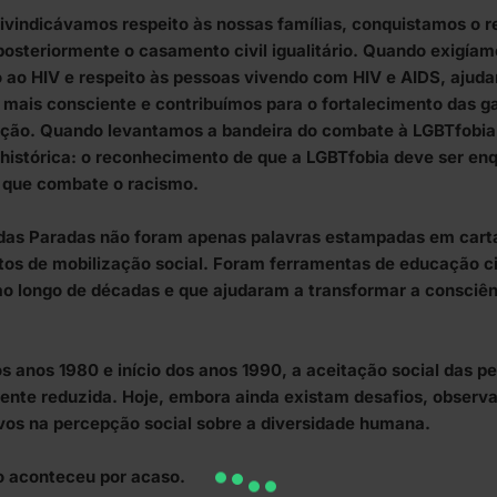
ivindicávamos respeito às nossas famílias, conquistamos o 
posteriormente o casamento civil igualitário. Quando exigíamo
 ao HIV e respeito às pessoas vivendo com HIV e AIDS, ajud
mais consciente e contribuímos para o fortalecimento das ga
ação. Quando levantamos a bandeira do combate à LGBTfobi
 histórica: o reconhecimento de que a LGBTfobia deve ser en
o que combate o racismo.
das Paradas não foram apenas palavras estampadas em cart
tos de mobilização social. Foram ferramentas de educação 
ao longo de décadas e que ajudaram a transformar a consciê
os anos 1980 e início dos anos 1990, a aceitação social das p
nte reduzida. Hoje, embora ainda existam desafios, obser
ivos na percepção social sobre a diversidade humana.
o aconteceu por acaso.