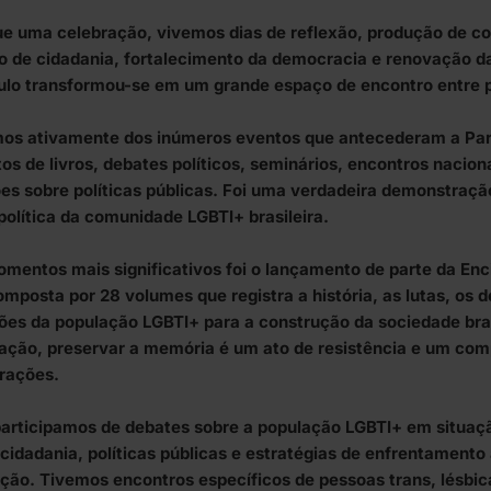
ue uma celebração, vivemos dias de reflexão, produção de c
o de cidadania, fortalecimento da democracia e renovação d
ulo transformou-se em um grande espaço de encontro entre 
mos ativamente dos inúmeros eventos que antecederam a Pa
s de livros, debates políticos, seminários, encontros naciona
es sobre políticas públicas. Foi uma verdadeira demonstração
 política da comunidade LGBTI+ brasileira.
mentos mais significativos foi o lançamento de parte da Enc
mposta por 28 volumes que registra a história, as lutas, os d
ções da população LGBTI+ para a construção da sociedade bra
ação, preservar a memória é um ato de resistência e um co
rações.
rticipamos de debates sobre a população LGBTI+ em situação
idadania, políticas públicas e estratégias de enfrentamento
ção. Tivemos encontros específicos de pessoas trans, lésbic