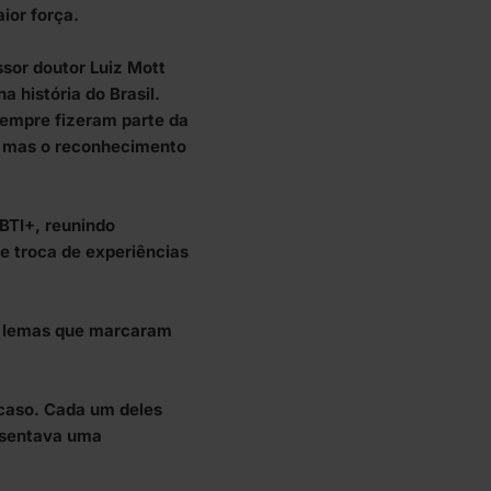
ior força.
ssor doutor Luiz Mott
 história do Brasil.
sempre fizeram parte da
a, mas o reconhecimento
BTI+, reunindo
e troca de experiências
os lemas que marcaram
acaso. Cada um deles
esentava uma