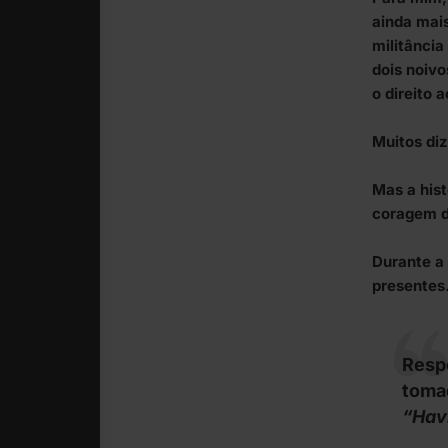
ainda mai
militânci
dois noiv
o direito 
Muitos diz
Mas a his
coragem d
Durante a
presentes
Respo
tomad
“Hav