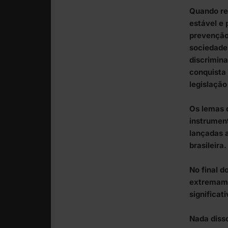
Quando re
estável e 
prevenção
sociedade 
discrimin
conquista
legislaçã
Os lemas 
instrumen
lançadas 
brasileira.
No final d
extremame
significat
Nada diss