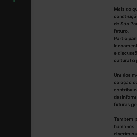
Mais do q
construçã
de São Pa
futuro.
Participa
lançamento
e discussõ
cultural e
Um dos mo
coleção co
contribui
desinform
futuras ge
Também pa
humanos, c
discrimina