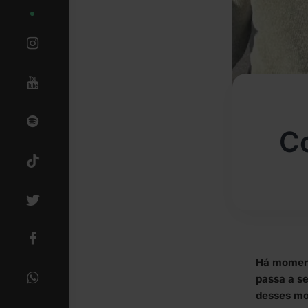
Co
Há moment
passa a s
desses m