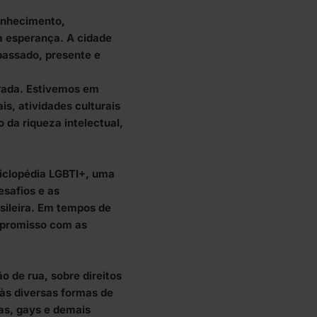
onhecimento,
a esperança. A cidade
passado, presente e
rada. Estivemos em
is, atividades culturais
 da riqueza intelectual,
iclopédia LGBTI+, uma
esafios e as
sileira. Em tempos de
mpromisso com as
 de rua, sobre direitos
 às diversas formas de
as, gays e demais