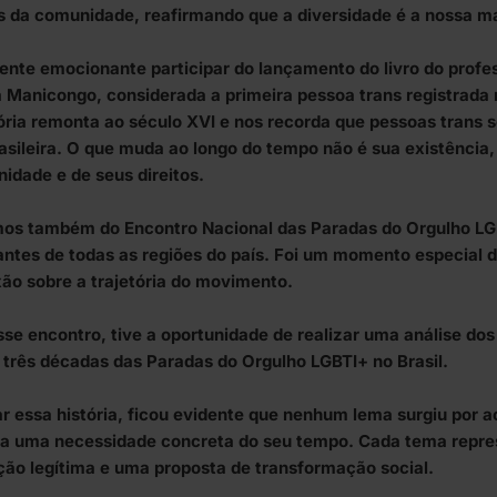
 da comunidade, reafirmando que a diversidade é a nossa ma
ente emocionante participar do lançamento do livro do profe
 Manicongo, considerada a primeira pessoa trans registrada na
ória remonta ao século XVI e nos recorda que pessoas trans 
rasileira. O que muda ao longo do tempo não é sua existênci
nidade e de seus direitos.
mos também do Encontro Nacional das Paradas do Orgulho LG
ntes de todas as regiões do país. Foi um momento especial d
xão sobre a trajetória do movimento.
sse encontro, tive a oportunidade de realizar uma análise d
 três décadas das Paradas do Orgulho LGBTI+ no Brasil.
ar essa história, ficou evidente que nenhum lema surgiu por 
a uma necessidade concreta do seu tempo. Cada tema repr
ção legítima e uma proposta de transformação social.