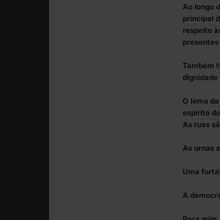
Ao longo d
principal 
respeito à
presentes
Também fi
dignidade 
O lema da
espírito d
As ruas sã
As urnas 
Uma fortal
A democra
Para mim,