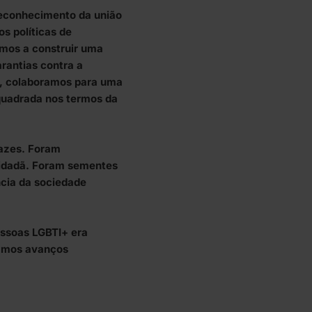
reconhecimento da união
s políticas de
amos a construir uma
rantias contra a
a, colaboramos para uma
quadrada nos termos da
azes. Foram
cidadã. Foram sementes
ncia da sociedade
essoas LGBTI+ era
vamos avanços