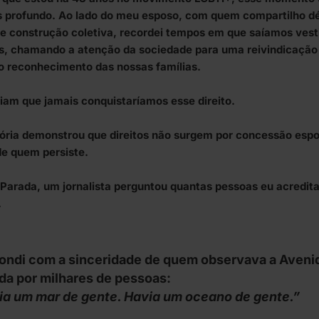
s profundo. Ao lado do meu esposo, com quem compartilho d
a e construção coletiva, recordei tempos em que saíamos ves
os, chamando a atenção da sociedade para uma reivindicação 
ao reconhecimento das nossas famílias.
iam que jamais conquistaríamos esse direito.
tória demonstrou que direitos não surgem por concessão esp
e quem persiste.
 Parada, um jornalista perguntou quantas pessoas eu acredi
.
ndi com a sinceridade de quem observava a Avenid
a por milhares de pessoas:
ia um mar de gente. Havia um oceano de gente.”