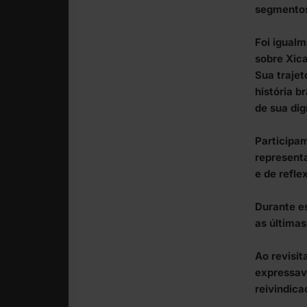
segmentos
Foi igualm
sobre Xica
Sua trajet
história b
de sua dig
Participa
representa
e de refle
Durante e
as últimas
Ao revisit
expressav
reivindica