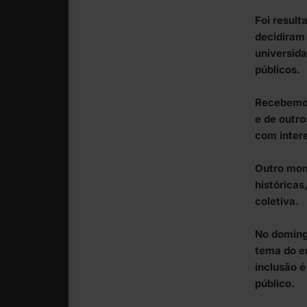
Foi result
decidiram 
universida
públicos.
Recebemos 
e de outr
com intere
Outro mom
históricas
coletiva.
No doming
tema do en
inclusão é
público.