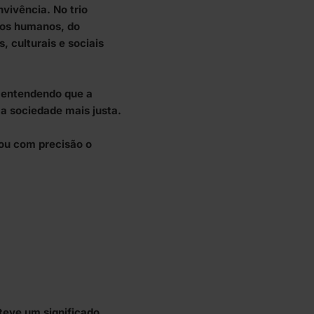
vivência. No trio
itos humanos, do
, culturais e sociais
 entendendo que a
ma sociedade mais justa.
ou com precisão o
eve um significado