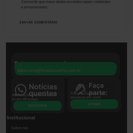
Concordo que meus dados enviados sejam coletados
e armazenados.
Seja nosso parceiro:
+55 41 8440-8597
parceria@foradacaverna.com.br
Transformação Social
Atualizações e notícias direto
que passa por você!
no seu Whatsapp
APOIAR
PARTICIPAR
Institucional
Sobre nós