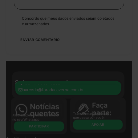
Concordo que meus dados enviados sejam coletados
e armazenados.
Seja nosso parceiro:
+55 41 8440-8597
parceria@foradacaverna.com.br
Transformação Social
Atualizações e notícias direto
que passa por você!
no seu Whatsapp
APOIAR
PARTICIPAR