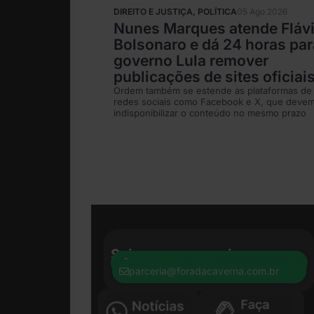
DIREITO E JUSTIÇA
,
POLÍTICA
05 Ago 2026
Nunes Marques atende Fláv
Bolsonaro e dá 24 horas par
governo Lula remover
publicações de sites oficiai
Ordem também se estende as plataformas de
redes sociais como Facebook e X, que deve
indisponibilizar o conteúdo no mesmo prazo
Seja nosso parceiro:
+55 41 8440-8597
parceria@foradacaverna.com.br