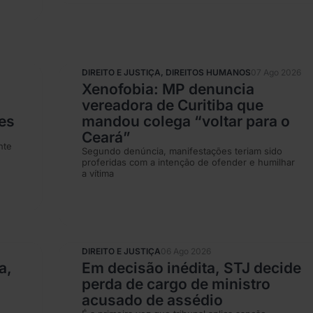
DIREITO E JUSTIÇA
,
DIREITOS HUMANOS
07 Ago 2026
o
Xenofobia: MP denuncia
vereadora de Curitiba que
es
mandou colega “voltar para o
Ceará”
nte
Segundo denúncia, manifestações teriam sido
proferidas com a intenção de ofender e humilhar
a vítima
DIREITO E JUSTIÇA
06 Ago 2026
a,
Em decisão inédita, STJ decide
perda de cargo de ministro
acusado de assédio