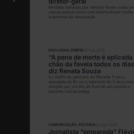
diretor-geral
Medidas tomadas por ministro foram vistas pe
cúpula policial como uma interferência inédita
autonomia da corporação
EXCLUSIVA
,
PERFIS
06 Ago 2026
“A pena de morte é aplicada
chão da favela todos os dias
diz Renata Souza
Ex-chefe de gabinete de Marielle Franco,
deputada do RJ viu o sobrinho de 3 anos mor
atingido por um tiro de fuzil de um policial e
assumiu luta da amiga
COMUNICAÇÃO
,
POLÍTICA
05 Ago 2026
Jornalista “empareda” Flávi