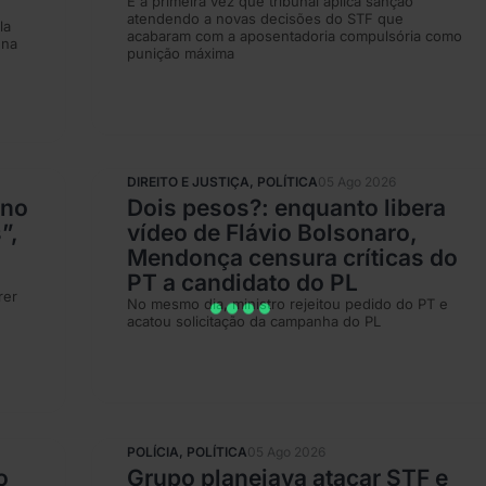
É a primeira vez que tribunal aplica sanção
atendendo a novas decisões do STF que
la
acabaram com a aposentadoria compulsória como
 na
punição máxima
DIREITO E JUSTIÇA
,
POLÍTICA
05 Ago 2026
 no
Dois pesos?: enquanto libera
”,
vídeo de Flávio Bolsonaro,
Mendonça censura críticas do
PT a candidato do PL
rer
No mesmo dia, ministro rejeitou pedido do PT e
acatou solicitação da campanha do PL
POLÍCIA
,
POLÍTICA
05 Ago 2026
o
Grupo planejava atacar STF e