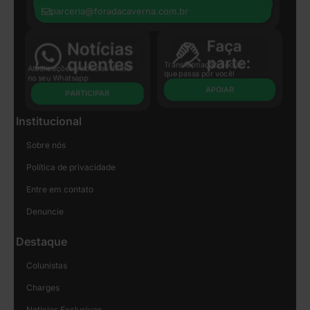
+55 41 8440-8597
parceria@foradacaverna.com.br
Transformação Social
Atualizações e notícias direto
que passa por você!
no seu Whatsapp
APOIAR
PARTICIPAR
Institucional
Sobre nós
Política de privacidade
Entre em contato
Denuncie
Destaque
Colunistas
Charges
Notícias Exclusivas