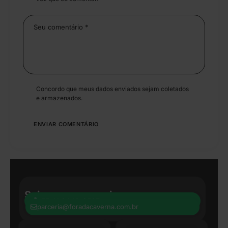
Concordo que meus dados enviados sejam coletados
e armazenados.
Seja nosso parceiro:
+55 41 8440-8597
parceria@foradacaverna.com.br