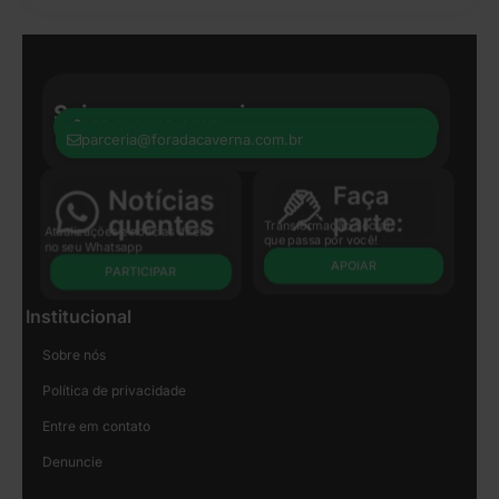
Seja nosso parceiro:
+55 41 8440-8597
parceria@foradacaverna.com.br
Transformação Social
Atualizações e notícias direto
que passa por você!
no seu Whatsapp
APOIAR
PARTICIPAR
Institucional
Sobre nós
Política de privacidade
Entre em contato
Denuncie