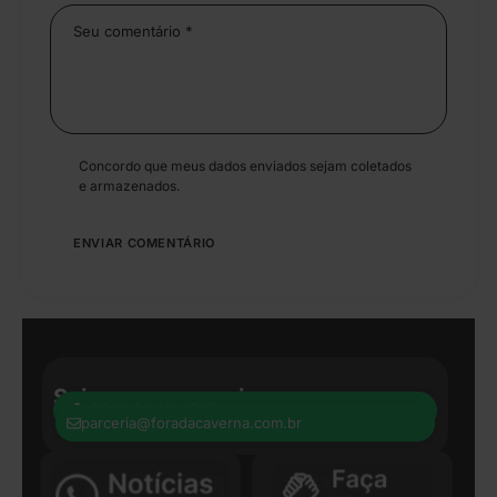
Concordo que meus dados enviados sejam coletados
e armazenados.
Seja nosso parceiro:
+55 41 8440-8597
parceria@foradacaverna.com.br