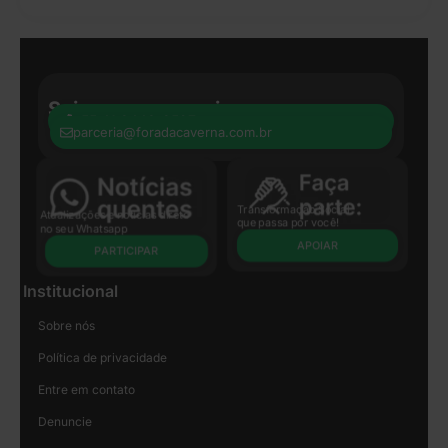
Seja nosso parceiro:
+55 41 8440-8597
parceria@foradacaverna.com.br
Transformação Social
Atualizações e notícias direto
que passa por você!
no seu Whatsapp
APOIAR
PARTICIPAR
Institucional
Sobre nós
Política de privacidade
Entre em contato
Denuncie