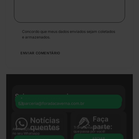
Concordo que meus dados enviados sejam coletados
e armazenados.
Seja nosso parceiro:
+55 41 8440-8597
parceria@foradacaverna.com.br
Transformação Social
Atualizações e notícias direto
que passa por você!
no seu Whatsapp
APOIAR