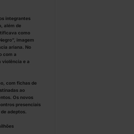
os integrantes
o, além de
ntificava como
 Negro”, imagem
cia ariana. No
do com a
 violência e a
ão, com fichas de
stinadas ao
entos. Os novos
ontros presenciais
 de adeptos.
milhões