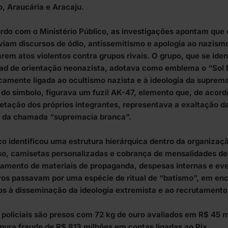
, Araucária e Aracaju.
rdo com o Ministério Público, as investigações apontam que 
iam discursos de ódio, antissemitismo e apologia ao nazism
arem atos violentos contra grupos rivais. O grupo, que se ide
ad de orientação neonazista, adotava como emblema o “Sol
icamente ligada ao ocultismo nazista e à ideologia da suprema
 do símbolo, figurava um fuzil AK-47, elemento que, de acor
retação dos próprios integrantes, representava a exaltação da
 da chamada “supremacia branca”.
o identificou uma estrutura hierárquica dentro da organizaç
so, camisetas personalizadas e cobrança de mensalidades de
iamento de materiais de propaganda, despesas internas e ev
s passavam por uma espécie de ritual de “batismo”, em enc
os à disseminação da ideologia extremista e ao recrutamento
 policiais são presos com 72 kg de ouro avaliados em R$ 45 
pura fraude de R$ 813 milhões em contas ligadas ao Pix