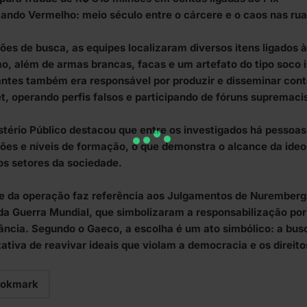
ndo Vermelho: meio século entre o cárcere e o caos nas rua
ões de busca, as equipes localizaram diversos itens ligados à
o, além de armas brancas, facas e um artefato do tipo soco i
antes também era responsável por produzir e disseminar cont
et, operando perfis falsos e participando de fóruns supremaci
stério Público destacou que entre os investigados há pessoas
sões e níveis de formação, o que demonstra o alcance da ide
os setores da sociedade.
 da operação faz referência aos Julgamentos de Nuremberg,
a Guerra Mundial, que simbolizaram a responsabilização por 
rância. Segundo o Gaeco, a escolha é um ato simbólico: a busc
tativa de reavivar ideais que violam a democracia e os direit
okmark