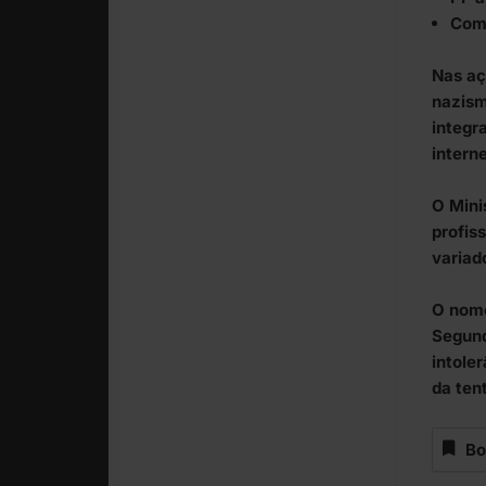
Coma
Nas aç
nazism
integr
intern
O Mini
profis
variad
O nome
Segund
intole
da ten
Bo