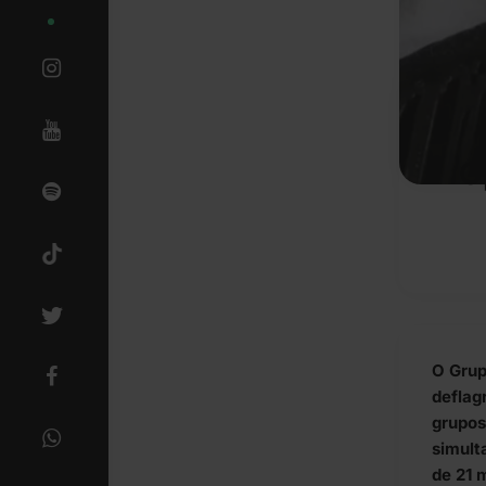
O
O Grup
deflag
grupos
simult
de 21 