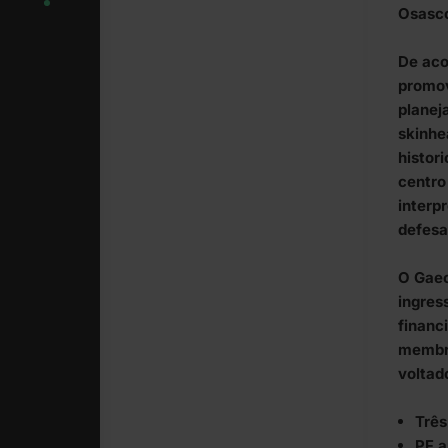
Osasco
De aco
promov
planej
skinhe
histor
centro
interp
defesa
O Gaec
ingres
financ
membro
voltad
Três
PF a