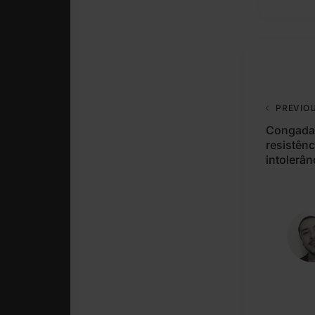
PREVIO
Congadar
resistênc
intolerân