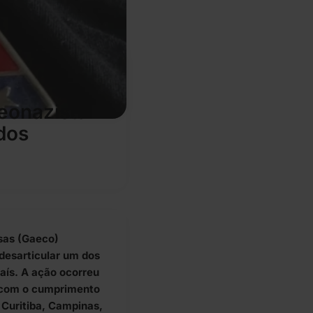
eonazista
dos
sas (Gaeco)
desarticular um dos
aís. A ação ocorreu
, com o cumprimento
Curitiba, Campinas,