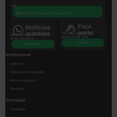
Seja nosso parceiro:
+55 41 8440-8597
parceria@foradacaverna.com.br
Transformação Social
Atualizações e notícias direto
que passa por você!
no seu Whatsapp
APOIAR
PARTICIPAR
Institucional
Sobre nós
Política de privacidade
Entre em contato
Denuncie
Destaque
Colunistas