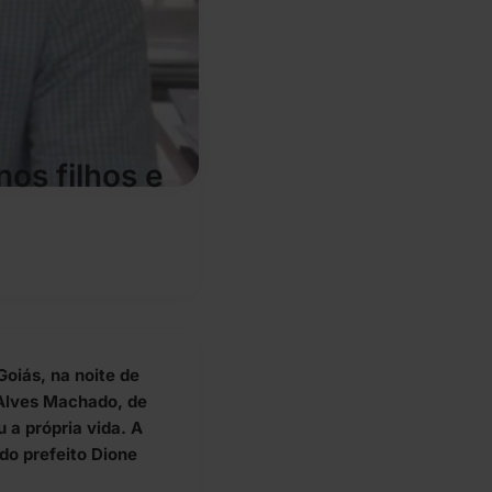
nos filhos e
oiás, na noite de
 Alves Machado, de
u a própria vida. A
 do prefeito Dione