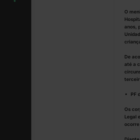
O meni
Hospit
anos, 
Unidad
crianç
De aco
até a c
circun
terceir
PF 
Os cor
Legal 
ocorre
Diante 