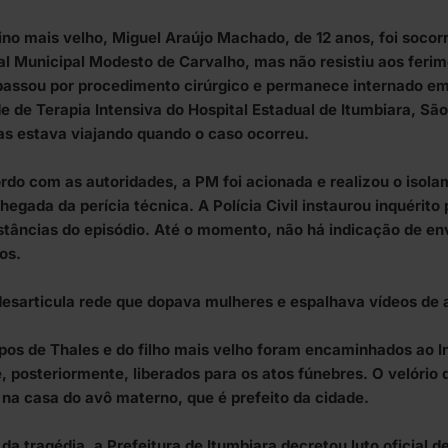
no mais velho, Miguel Araújo Machado, de 12 anos, foi socorr
al Municipal Modesto de Carvalho, mas não resistiu aos ferim
passou por procedimento cirúrgico e permanece internado em 
e de Terapia Intensiva do Hospital Estadual de Itumbiara, S
as estava viajando quando o caso ocorreu.
rdo com as autoridades, a PM foi acionada e realizou o isola
hegada da perícia técnica. A Polícia Civil instaurou inquérito
stâncias do episódio. Até o momento, não há indicação de en
os.
desarticula rede que dopava mulheres e espalhava vídeos de 
pos de Thales e do filho mais velho foram encaminhados ao I
e, posteriormente, liberados para os atos fúnebres. O velório
 na casa do avô materno, que é prefeito da cidade.
da tragédia, a Prefeitura de Itumbiara decretou luto oficial de