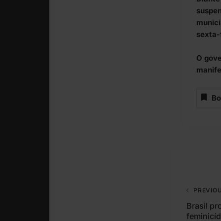
suspen
munici
sexta-f
O gove
manife
Bo
PREVIO
Brasil p
feminicí