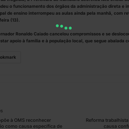
deu o funcionamento dos órgãos da administração direta e in
pal de ensino interrompeu as aulas ainda pela manhã, com re
eira (13).
rnador Ronaldo Caiado cancelou compromissos e se deslocou
star apoio à família e à população local, que segue abalada c
okmark
US
ropõe à OMS reconhecer
Reforma trabalhista
dio como causa específica de
causa conf