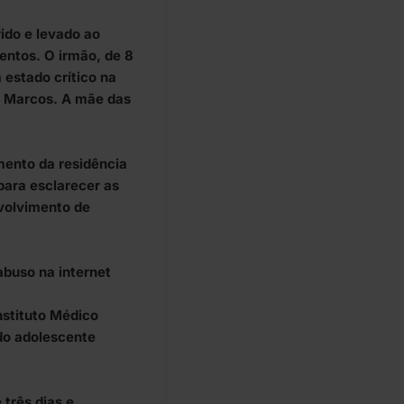
ido e levado ao
entos. O irmão, de 8
estado crítico na
ão Marcos. A mãe das
mento da residência
 para esclarecer as
volvimento de
abuso na internet
nstituto Médico
 do adolescente
 três dias e