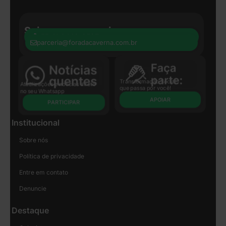
Seja nosso parceiro:
+55 41 8440-8597
parceria@foradacaverna.com.br
Transformação Social
Atualizações e notícias direto
que passa por você!
no seu Whatsapp
APOIAR
PARTICIPAR
Institucional
Sobre nós
Política de privacidade
Entre em contato
Denuncie
Destaque