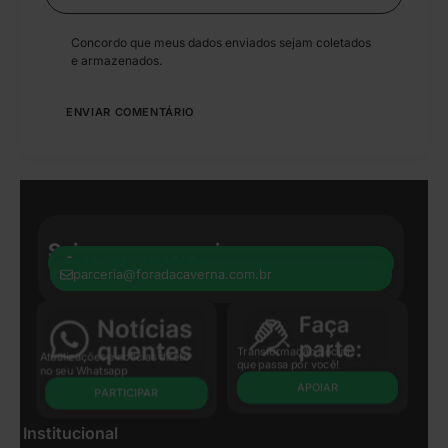
Concordo que meus dados enviados sejam coletados
e armazenados.
Seja nosso parceiro:
+55 41 8440-8597
parceria@foradacaverna.com.br
Transformação Social
Atualizações e notícias direto
que passa por você!
no seu Whatsapp
APOIAR
PARTICIPAR
Institucional