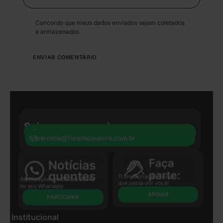
Concordo que meus dados enviados sejam coletados
e armazenados.
Seja nosso parceiro:
+55 41 8440-8597
parceria@foradacaverna.com.br
Transformação Social
Atualizações e notícias direto
que passa por você!
no seu Whatsapp
APOIAR
PARTICIPAR
Institucional