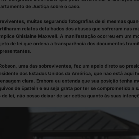
artamento de Justiça sobre o caso.
reviventes, muitas segurando fotografias de si mesmas quan
tilharam relatos detalhados dos abusos que sofreram nas mã
mplice Ghislaine Maxwell. A manifestação ocorreu em um mo
jeto de lei que ordena a transparência dos documentos tram
presentantes.
Robson, uma das sobreviventes, fez um apelo direto ao pres
esidente dos Estados Unidos da América, que não está aqui ho
nsagem clara. Embora eu entenda que sua posição tenha m
quivos de Epstein e eu seja grata por ter se comprometido a s
o de lei, não posso deixar de ser cética quanto às suas intenç