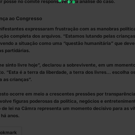
r posse no comitê responsável pela análise do caso.
nça ao Congresso
ifestantes expressaram frustração com as manobras polític
ação completa dos arquivos. “Estamos lutando pelas crianças
vendo a situação como uma “questão humanitária” que dever
s partidárias.
e sinto livre hoje”, declarou a sobrevivente, em um moment
o. “Esta é a terra da liberdade, a terra dos livres… escolha o
a as crianças”.
esto ocorre em meio a crescentes pressões por transparência
volve figuras poderosas da política, negócios e entretenimen
o de lei na Câmra representa um momento decisivo para as v
 há anos.
okmark