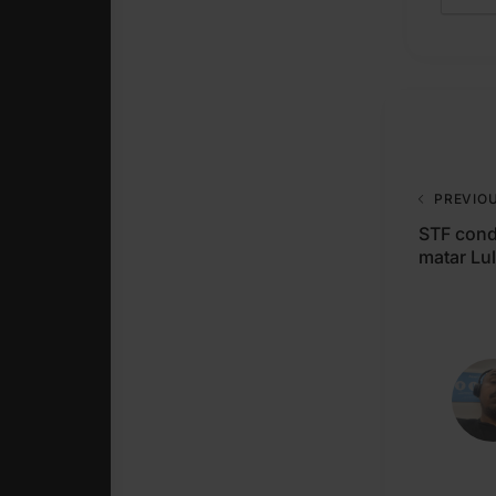
PREVIO
STF cond
matar Lu