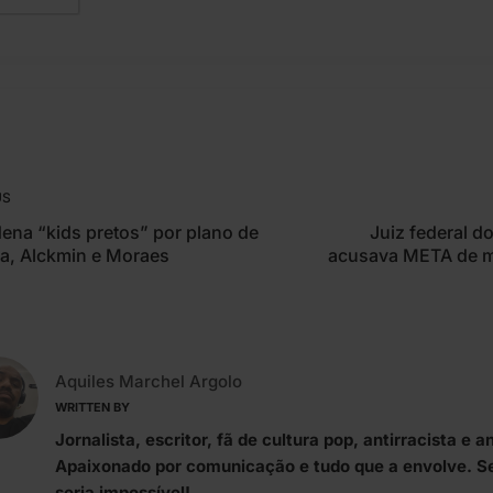
US
ena “kids pretos” por plano de
Juiz federal d
la, Alckmin e Moraes
acusava META de m
Aquiles Marchel Argolo
WRITTEN BY
Jornalista, escritor, fã de cultura pop, antirracista e an
Apaixonado por comunicação e tudo que a envolve. S
seria impossível!