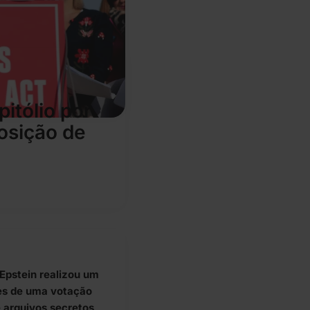
itólio por
osição de
Epstein realizou um
tes de uma votação
 arquivos secretos