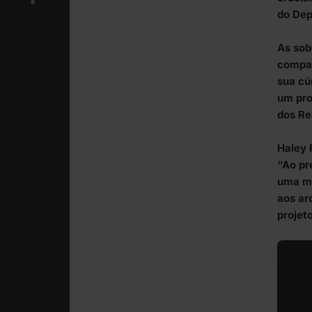
do Dep
As sob
compar
sua cú
um pro
dos Re
Haley 
“Ao pr
uma me
aos ar
projet