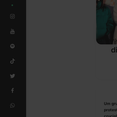
Ví
d
Um gru
protes
crucia