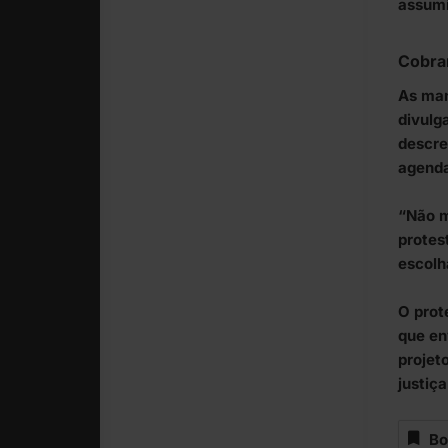
assumi
Cobra
As man
divulg
descre
agenda
“Não m
protest
escolh
O prot
que en
projet
justiça
Bo