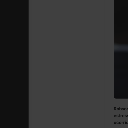
Robson
estres
ocorrid