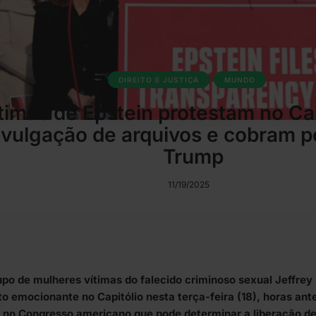
DIREITO E JUSTIÇA
MUNDO
timas de Epstein protestam no Cap
ivulgação de arquivos e cobram p
Trump
11/19/2025
po de mulheres vítimas do falecido criminoso sexual Jeffrey 
to emocionante no Capitólio nesta terça-feira (18), horas an
l no Congresso americano que pode determinar a liberação de