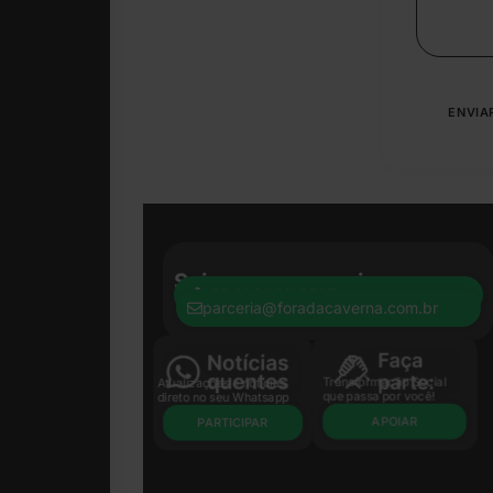
Seja nosso parceiro:
+55 41 8440-8597
parceria@foradacaverna.com.br
Transformação Social
Atualizações e notícias
que passa por você!
direto no seu Whatsapp
APOIAR
PARTICIPAR