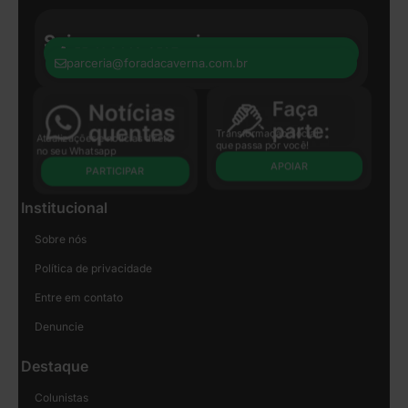
Seja nosso parceiro:
+55 41 8440-8597
parceria@foradacaverna.com.br
Transformação Social
Atualizações e notícias direto
que passa por você!
no seu Whatsapp
APOIAR
PARTICIPAR
Institucional
Sobre nós
Política de privacidade
Entre em contato
Denuncie
Destaque
Colunistas