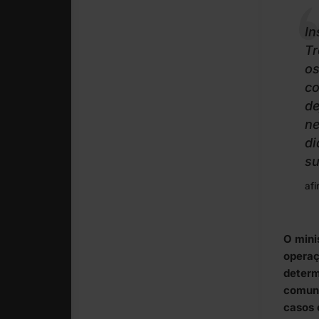
In
Tr
os
co
de
ne
di
su
afi
O mini
operaç
determ
comuni
casos 