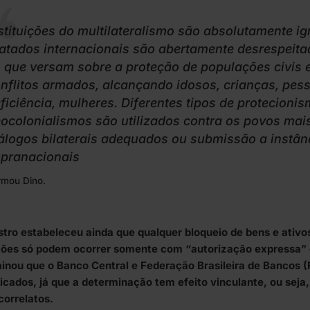
stituições do multilateralismo são absolutamente i
atados internacionais são abertamente desrespeitad
 que versam sobre a proteção de populações civis e
nflitos armados, alcançando idosos, crianças, pe
ficiência, mulheres. Diferentes tipos de protecioni
ocolonialismos são utilizados contra os povos mais
álogos bilaterais adequados ou submissão a instân
pranacionais
rmou Dino.
stro estabeleceu ainda que qualquer bloqueio de bens e ativo
ões só podem ocorrer somente com “autorização expressa” 
inou que o Banco Central e Federação Brasileira de Bancos 
cados, já que a determinação tem efeito vinculante, ou seja,
correlatos.