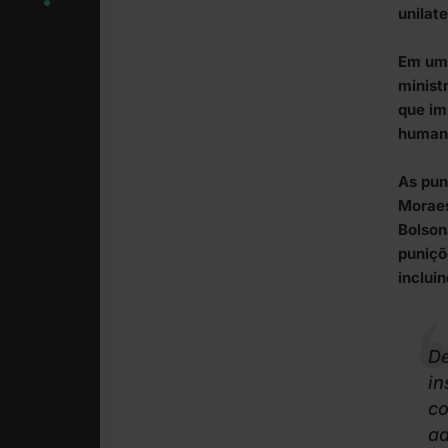
unilate
Em uma
minist
que im
humano
As pun
Moraes
Bolson
puniçõ
inclui
De
in
co
ad