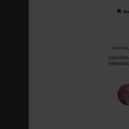
Bo
PREVIO
Luis Fer
internad