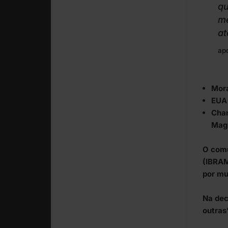
qu
me
at
ap
Mora
EUA
Chan
Magn
O comu
(IBRAM
por mun
Na dec
outras