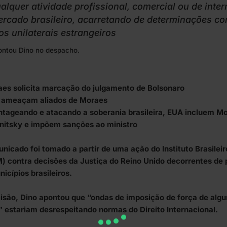
alquer atividade profissional, comercial ou de int
rcado brasileiro, acarretando de determinações c
os unilaterais estrangeiros
ontou Dino no despacho.
es solicita marcação do julgamento de Bolsonaro
 ameaçam aliados de Moraes
tageando e atacando a soberania brasileira, EUA incluem Mo
itsky e impõem sanções ao ministro
nicado foi tomado a partir de uma ação do Instituto Brasilei
) contra decisões da Justiça do Reino Unido decorrentes de
icípios brasileiros.
isão, Dino apontou que “ondas de imposição de força de al
” estariam desrespeitando normas do Direito Internacional.