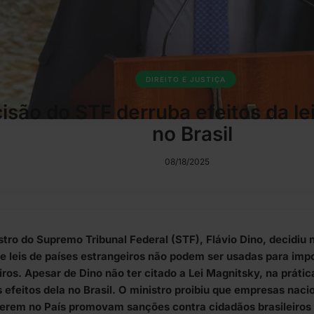
DIREITO E JUSTIÇA
isão do STF derruba efeitos da le
no Brasil
08/18/2025
stro do Supremo Tribunal Federal (STF), Flávio Dino, decidiu 
ue leis de países estrangeiros não podem ser usadas para impo
eiros. Apesar de Dino não ter citado a Lei Magnitsky, na práti
 efeitos dela no Brasil. O ministro proibiu que empresas nacio
erem no País promovam sanções contra cidadãos brasileiros a