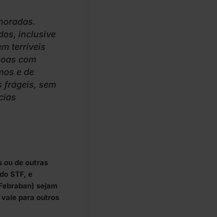
gnoradas.
os, inclusive
m terríveis
ssoas com
smos e de
 frágeis, sem
cias
s ou de outras
do STF, e
(Febraban) sejam
 vale para outros