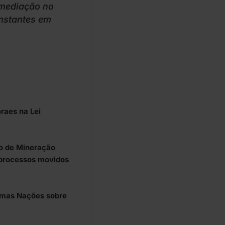
ermediação no
onstantes em
raes na Lei
ro de Mineração
 processos movidos
gumas Nações sobre