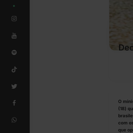
Dec
O mini
(18) q
brasil
com os
que op