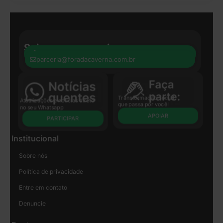
Seja nosso parceiro:
+55 41 8440-8597
parceria@foradacaverna.com.br
Transformação Social
Atualizações e notícias direto
que passa por você!
no seu Whatsapp
APOIAR
PARTICIPAR
Institucional
Sobre nós
Política de privacidade
Entre em contato
Denuncie