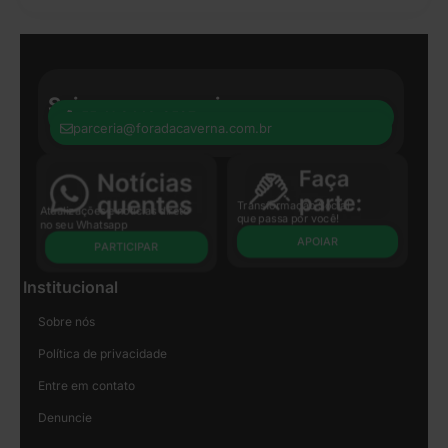
Seja nosso parceiro:
+55 41 8440-8597
parceria@foradacaverna.com.br
Transformação Social
Atualizações e notícias direto
que passa por você!
no seu Whatsapp
APOIAR
PARTICIPAR
Institucional
Sobre nós
Política de privacidade
Entre em contato
Denuncie