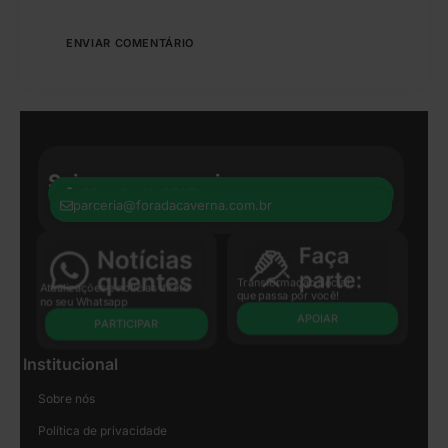
Seja nosso parceiro:
+55 41 8440-8597
parceria@foradacaverna.com.br
Transformação Social
Atualizações e notícias direto
que passa por você!
no seu Whatsapp
APOIAR
PARTICIPAR
Institucional
Sobre nós
Política de privacidade