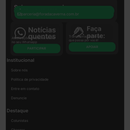
Seja nosso parceiro:
+55 41 8440-8597
parceria@foradacaverna.com.br
Transformação Social
Atualizações e notícias direto
que passa por você!
no seu Whatsapp
APOIAR
PARTICIPAR
Institucional
Sobre nós
Política de privacidade
Entre em contato
Denuncie
Destaque
Colunistas
Charges