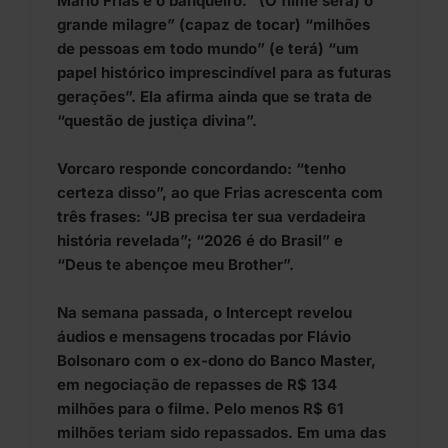
Mário Frias e o banqueiro. “(O filme será) o
grande milagre” (capaz de tocar) “milhões
de pessoas em todo mundo” (e terá) “um
papel histórico imprescindível para as futuras
gerações”. Ela afirma ainda que se trata de
“questão de justiça divina”.
Vorcaro responde concordando: “tenho
certeza disso”, ao que Frias acrescenta com
três frases: “JB precisa ter sua verdadeira
história revelada”; “2026 é do Brasil” e
“Deus te abençoe meu Brother”.
Na semana passada, o Intercept revelou
áudios e mensagens trocadas por Flávio
Bolsonaro com o ex-dono do Banco Master,
em negociação de repasses de R$ 134
milhões para o filme. Pelo menos R$ 61
milhões teriam sido repassados. Em uma das