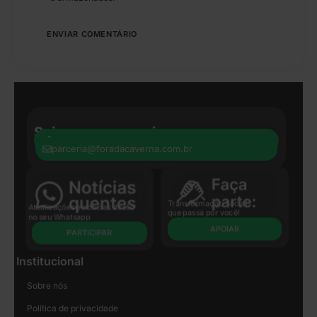
Seja nosso parceiro:
+55 41 8440-8597
parceria@foradacaverna.com.br
Transformação Social
Atualizações e notícias direto
que passa por você!
no seu Whatsapp
APOIAR
PARTICIPAR
Institucional
Sobre nós
Política de privacidade