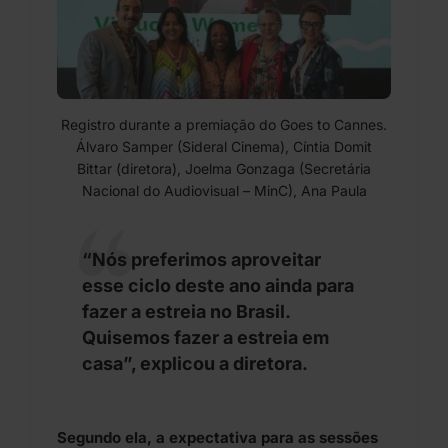
Registro durante a premiação do Goes to Cannes.
Álvaro Samper (Sideral Cinema), Cíntia Domit
Bittar (diretora), Joelma Gonzaga (Secretária
Nacional do Audiovisual – MinC), Ana Paula
Mendes (produtora) e Ilda Santiago (diretora-
executiva do Festival do Rio). Foto: Acervo
pessoal.
“Nós preferimos aproveitar
esse ciclo deste ano ainda para
fazer a estreia no Brasil.
Quisemos fazer a estreia em
casa”, explicou a diretora.
Segundo ela, a expectativa para as sessões