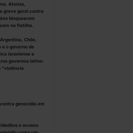
ma, Atenas,
a greve geral contra
ntes bloquearam
vam na flotilha.
Argentina, Chile,
 e o governo de
ica israelense e
ros governos latino-
“violência
contra genocídio em
cidadãos e acusou
 episódio como um