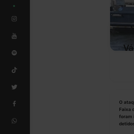
Vá
O ataq
Faixa 
foram 
detido