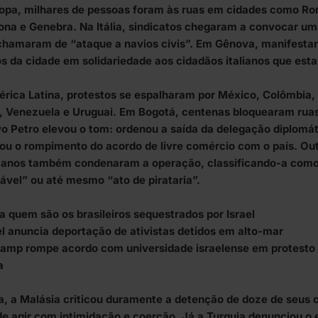
opa, milhares de pessoas foram às ruas em cidades como Ro
ona e Genebra. Na Itália, sindicatos chegaram a convocar um
chamaram de “ataque a navios civis”. Em Gênova, manifesta
s da cidade em solidariedade aos cidadãos italianos que esta
rica Latina, protestos se espalharam por México, Colômbia, 
a, Venezuela e Uruguai. Em Bogotá, centenas bloquearam ruas
o Petro elevou o tom: ordenou a saída da delegação diplomát
ou o rompimento do acordo de livre comércio com o país. Out
anos também condenaram a operação, classificando-a como 
tável” ou até mesmo “ato de pirataria”.
a quem são os brasileiros sequestrados por Israel
el anuncia deportação de ativistas detidos em alto-mar
amp rompe acordo com universidade israelense em protesto 
a
a, a Malásia criticou duramente a detenção de doze de seus 
 de agir com intimidação e coerção. Já a Turquia denunciou o