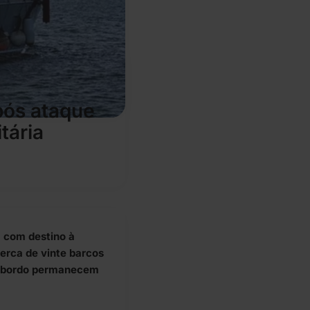
pós ataque
tária
a com destino à
erca de vinte barcos
 a bordo permanecem