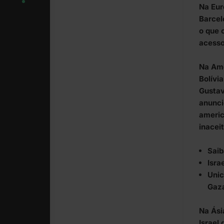
Na Eur
Barcel
o que 
acesso
Na Amé
Bolívi
Gustav
anunci
americ
inacei
Saib
Isra
Unic
Gaz
Na Ási
Israel