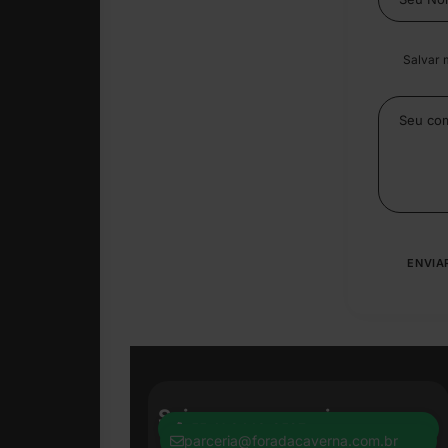
Salvar 
Seja nosso parceiro:
+55 41 8440-8597
parceria@foradacaverna.com.br