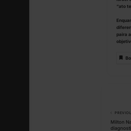
“ato te
Enquan
difere
paira 
objeti
Bo
PREVIO
Milton N
diagnost