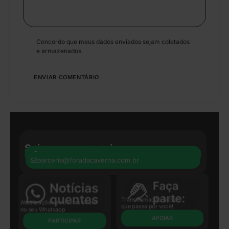
Concordo que meus dados enviados sejam coletados
e armazenados.
Seja nosso parceiro:
+55 41 8440-8597
parceria@foradacaverna.com.br
Transformação Social
Atualizações e notícias direto
que passa por você!
no seu Whatsapp
APOIAR
PARTICIPAR