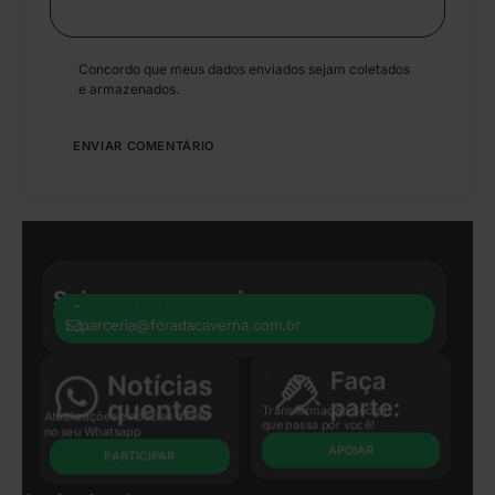
Concordo que meus dados enviados sejam coletados
e armazenados.
Seja nosso parceiro:
+55 41 8440-8597
parceria@foradacaverna.com.br
Transformação Social
Atualizações e notícias direto
que passa por você!
no seu Whatsapp
APOIAR
PARTICIPAR