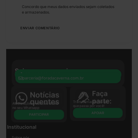
Concordo que meus dados enviados sejam coletados
e armazenados.
Seja nosso parceiro:
+55 41 8440-8597
parceria@foradacaverna.com.br
Transformação Social
Atualizações e notícias direto
que passa por você!
no seu Whatsapp
APOIAR
PARTICIPAR
Institucional
Sobre nós