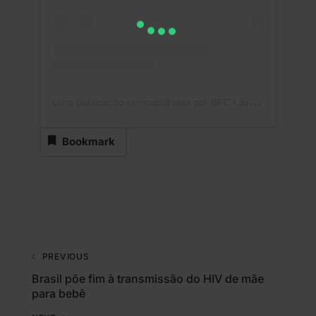
U
ma publicação compartilhada por BFC l Jornalismo de Conexão (@brasilforadacaverna)
Bookmark
PREVIOUS
Brasil põe fim à transmissão do HIV de mãe
para bebê