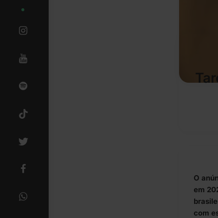
Tar
O anún
em 202
brasil
com es