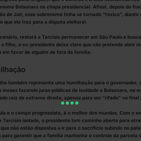
enome Bolsonaro na chapa presidencial. Afinal, depois do frac
são de Jair, esse sobrenome tinha se tornado “tóxico”, diante 
o que ele traz para a disputa eleitoral.
cenário, restará a Tarcísio permanecer em São Paulo e buscar
r o filho, o ex-presidente deixa claro que não pretende abrir 
co em favor de alguém de fora da família.
ilhação
lha também representa uma humilhação para o governador, 
s meses fazendo juras públicas de lealdade a Bolsonaro, na e
ado raiz de extrema direita, apenas para ser “rifado” no final
ula e o campo progressista, é o melhor dos mundos. Com o ex
e Tarcísio isolado, o presidente tem caminho aberto para atrai
 que não estão dispostas a ir para o sacrifício subindo no pal
 para garantir que a família mantenha o controle da parcela 