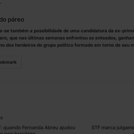
.
do páreo
a-se também a possibilidade de uma candidatura da ex-prim
aro, que nas últimas semanas enfrentou os enteados, ganha
no dos herdeiros do grupo político formado em torno de seu 
okmark
US
”: quando Fernanda Abreu ajudou
STF marca julgame
o pop brasileiro