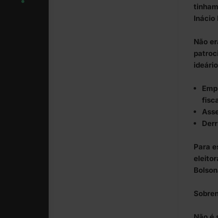
tinham
Inácio 
Não er
patroc
ideário
Empr
fisc
Asse
Derr
Para e
eleitor
Bolsona
Sobre
Não é 