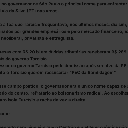
 no governador de São Paulo o principal nome para enfrentar 
Lula da Silva (PT) nas urnas.
a à toa que Tarcísio frequentava, nos últimos meses, dia sim,
inados por grandes empresários e pelo mercado financeiro, 
 neoliberal, privatista e entreguista.
esas com R$ 20 bi em dívidas tributárias receberam R$ 289 
ais do governo Tarcísio
ssor do governo Tarcísio pede demissão após ser alvo da PF
ite e Tarcísio querem ressuscitar “PEC da Bandidagem”
sse campo político, o governador era o único nome capaz de a
ado de centro, refratário ao bolsonarismo radical. Ao escolher
ro isola Tarcísio e racha de vez a direita.
nome
segredo para ninguém que o Centrão e a elite econômica nã