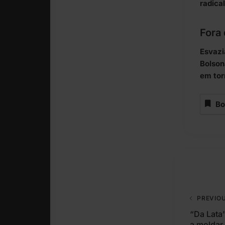
radical
Fora 
Esvazi
Bolson
em tor
Bo
PREVIO
“Da Lata
a moldar 