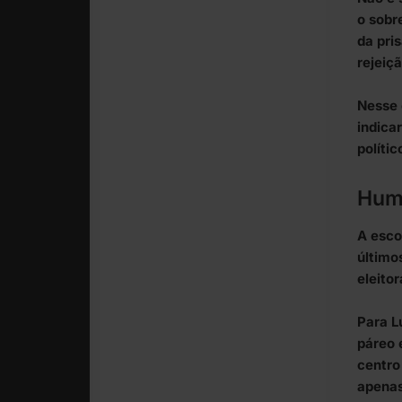
o sobr
da pri
rejeiçã
Nesse 
indica
políti
Hum
A esco
último
eleitor
Para L
páreo 
centro
apenas