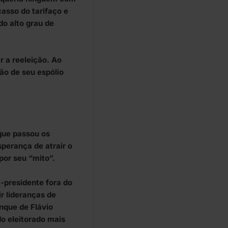
asso do tarifaço e
do alto grau de
 a reeleição. Ao
mão de seu espólio
que passou os
sperança de atrair o
 por seu “mito”.
-presidente fora do
r lideranças de
anque de Flávio
do eleitorado mais