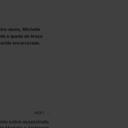
eira-dama, Michelle
ndo a queda de braço
marido encarcerado.
NEXT
nto sobre assassinato
de Marielle e Anderson