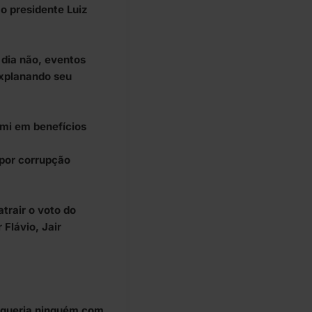
o presidente Luiz
 dia não, eventos
explanando seu
mi em benefícios
 por corrupção
trair o voto do
 Flávio, Jair
o queria ninguém com